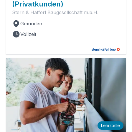
(Privatkunden)
Stern & Hafferl Baugesellschaft m.b.H.
Gmunden
Vollzeit
Lehrstelle